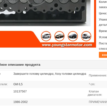
Коли
заказ
Цена:
Упак
детал
Время
Услов
Пост
спосо
кон
ное описание продукта
е
Завершите головку цилиндра; Assy головки цилиндра
Применение:
ателя:
GM 6,5
³ cm:
10137567
Клапан
двигателя:
1986-2002
ПРИМЕЧАНИ