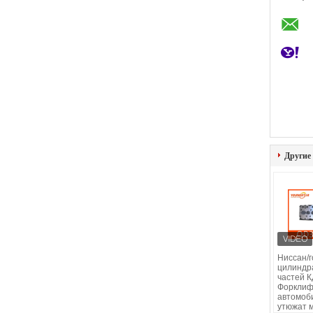
Другие
Ниссан/г
цилиндр
частей 
Форклиф
автомоб
утюжат 