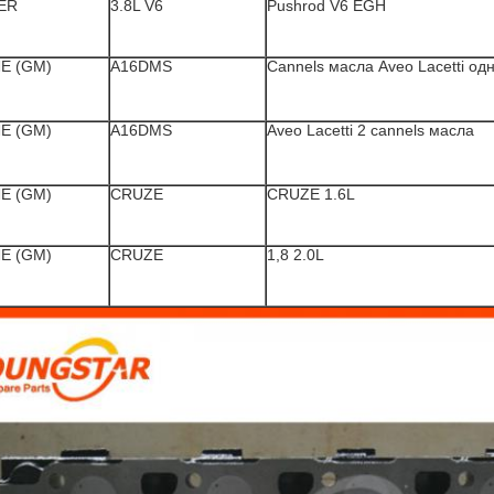
ER
3.8L V6
Pushrod V6 EGH
Е (GM)
A16DMS
Cannels масла Aveo Lacetti од
Е (GM)
A16DMS
Aveo Lacetti 2 cannels масла
Е (GM)
CRUZE
CRUZE 1.6L
Е (GM)
CRUZE
1,8 2.0L