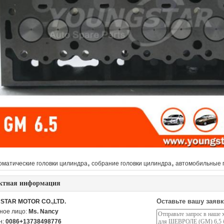
,
,
оматические головки цилиндра
собрание головки цилиндра
автомобильные 
ктная информация
Оставьте вашу заявк
STAR MOTOR CO.,LTD.
ное лицо:
Ms. Nancy
н:
0086+13738498776