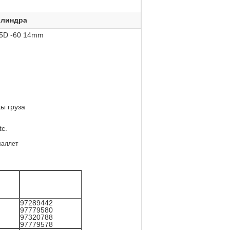
илиндра
.5D -60 14mm
ы груза
c.
паллет
97289442
97779580
97320788
97779578