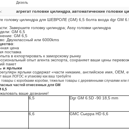
Дизель
агрегат головки цилиндра
автоматические головки ц
ь:
,
е головку цилиндра для ШЕВРОЛЕ (GM) 6,5 болта входа dgr GM 6
асти: Завершите головку цилиндра; Assy головки цилиндра
одели: GM 6,5
нение: GM 6,5
тво: Двухклассный или 6000kms
щество
:
нная цена
ая поставка
опыта в ехпортировать к заморскому рынку
сиональный опыт агента экспорта, сохраняет ваши цены перевозк
ий пакет
ь и ярлыки
егулярн ярлыки содержат «части никакие, английское имя, OEM, et
ет ваши ЛОГОС и упаковку как ваш требуйте
е товары с коробками коробки, тяжелые товары с деревянными случаями или 
пасных частей отнесенных для GM
 6,5
жаловать ваше дознание!
6,5
Dgr GM 6.5D -90 18,5 mm
6,6
GMC Сьерра HD 6,6