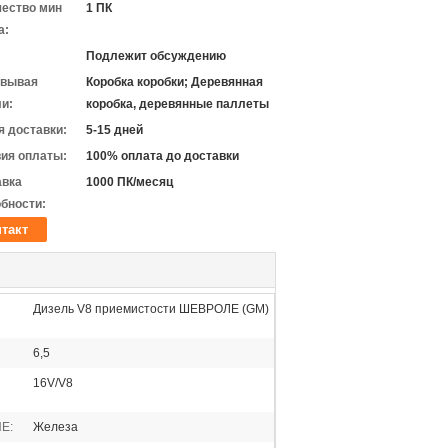
чество мин
1 ПК
а:
Подлежит обсуждению
овывая
Коробка коробки; Деревянная
и:
коробка, деревянные паллеты
 доставки:
5-15 дней
ия оплаты:
100% оплата до доставки
авка
1000 ПК/месяц
бности:
такт
Дизель V8 приемистости ШЕВРОЛЕ (GM)
6,5
16V/V8
Е:
Железа