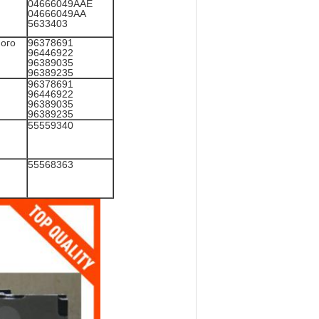
04666049AAE
04666049AA
5633403
ного
96378691
96446922
96389035
96389235
96378691
96446922
96389035
96389235
55559340
55568363