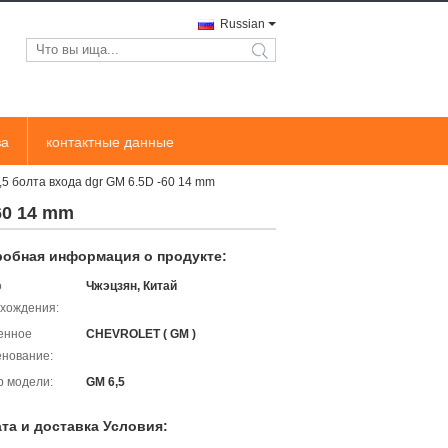
Russian
search
ва
контактные данные
5 болта входа dgr GM 6.5D -60 14 mm
60 14 mm
обная информация о продукте:
о
Чжэцзян, Китай
хождения:
енное
CHEVROLET ( GM )
нование:
 модели:
GM 6,5
та и доставка Условия: