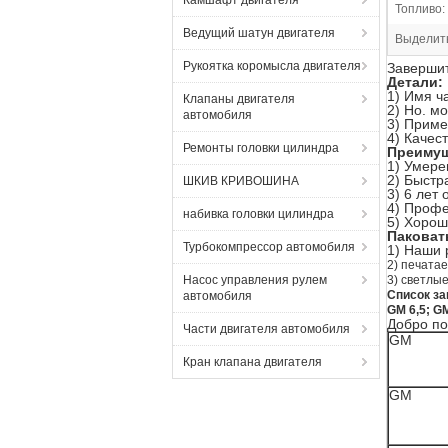
Камшафт двигателя
Топливо:
Ведущий шатун двигателя
Выделит
Рукоятка коромысла двигателя
Завершит
Детали:
1) Имя ч
Клапаны двигателя
2) Но. м
автомобиля
3) Приме
4) Качес
Ремонты головки цилиндра
Преиму
1)
Умере
2)
Быстр
ШКИВ КРИВОШИНА
3)
6 лет 
4)
Профес
набивка головки цилиндра
5) Хорош
Паковат
Турбокомпрессор автомобиля
1)
Наши р
2) печата
Насос управления рулем
3) светлы
Список за
автомобиля
GM 6,5; GM
Добро по
Части двигателя автомобиля
GM
Кран клапана двигателя
GM