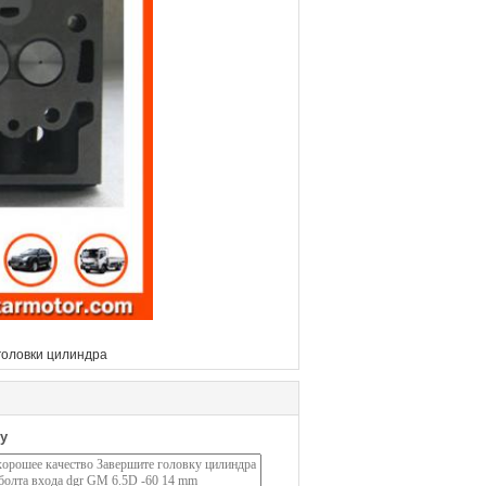
головки цилиндра
у