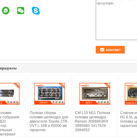
 продукты
оловки
Полная сборка
CM L10 M11 Полная
Совсем н
а собрания
головки цилиндра для
головка цилиндра
H1 6.5L д
КД32
двигателя Toyota 2TR-
Reman 3088863RX
головка 
тер
VVT с 16В и 60000 км
3895860 3417629
гарантие
ильные
гарантии
3084652
материал