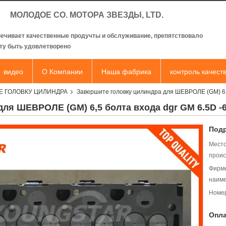
МОЛОДОЕ CO. МОТОРА ЗВЕЗДЫ, LTD.
ечивает качественные продучты и обслуживание, препятствовало
ту быть удовлетворено
видео
О Компании
Наша фабрика
контроль качест
Е ГОЛОВКУ ЦИЛИНДРА
Завершите головку цилиндра для ШЕВРОЛЕ (GM) 6,
ля ШЕВРОЛЕ (GM) 6,5 болта входа dgr GM 6.5D -
Подр
Мест
проис
Фирм
наиме
Номер
Опла