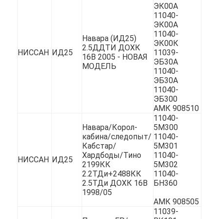
ЭК00А
11040-
ЭК00А
11040-
Навара (ИД25)
ЭК00К
2.5ДДТИ ДОХК
НИССАН
ИД25
11039-
16В 2005 - НОВАЯ
ЭБ30А
МОДЕЛЬ
11040-
ЭБ30А
11040-
ЭБ300
АМК 908510
11040-
Навара/Корол-
5М300
кабина/следопыт/
11040-
Кабстар/
5М301
Хардбоды/Тино
11040-
НИССАН
ИД25
Домой
2199КК
5М302
2.2ТДи+2488КК
11040-
2.5ТДи ДОХК 16В
БН360
Продукты
1998/05
АМК 908505
Видеозаписи
11039-