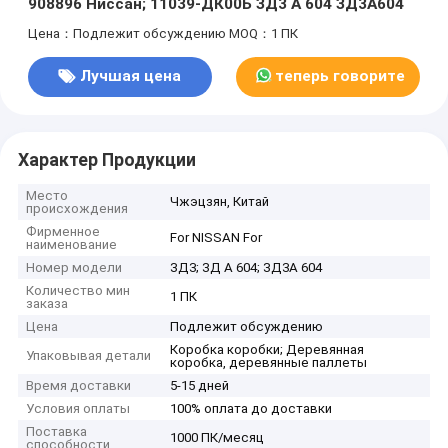
908896 Ниссан; 11039-ДК00Б ЗД3 А 604 ЗД3А604
Цена：Подлежит обсуждению
MOQ：1 ПК
Лучшая цена
теперь говорите
Характер Продукции
Место
Чжэцзян, Китай
происхождения
Фирменное
For NISSAN For
наименование
Номер модели
ЗД3; ЗД А 604; ЗД3А 604
Количество мин
1 ПК
заказа
Цена
Подлежит обсуждению
Коробка коробки; Деревянная
Упаковывая детали
коробка, деревянные паллеты
Время доставки
5-15 дней
Условия оплаты
100% оплата до доставки
Поставка
1000 ПК/месяц
способности