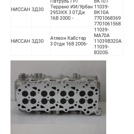
Патруль ГР/
ВК101
О нас
Террано ИИ/Урбан
11039-
НИССАН
ЗД30
2953КК 3.0ТДи
ВК10А
16В 2000 -
7701068369
Экскурсия по заводу
7701061568
11039-
Контроль качества
МА70А
Атлеон Кабстар
НИССАН
ЗД30
11039ВЗ20А
3.0тди 16В 2006-
Свяжитесь с нами
11039-
ВЗ20Б
теперь говорите
цилиндровый блок двигателя
ЗАВЕРШИТЕ ГОЛОВКУ ЦИЛИНДРА
Головка цилиндра двигателя
коленчатый вал двигателя