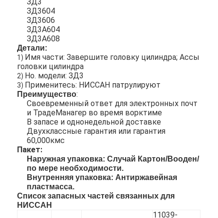
ЗД3
ЗД3604
ЗД3606
ЗД3А604
ЗД3А608
Детали:
Имя части: Завершите головку цилиндра; Ассы
1)
головки цилиндра
Но. модели: ЗД3
2)
Применитесь: НИССАН патрулируют
3)
:
Преимущество
Своевременный ответ для электронных почт
и ТрадеМанагер во время ворктиме
В запасе и однонедельной доставке
Двухклассные гарантия или гарантия
60,000кмс
Пакет:
Наружная упаковка:
Случай Картон/Вооден/
по мере необходимости.
Внутренняя упаковка: Антиржавейная
пластмасса.
Список запасных частей связанных для
НИССАН
11039-