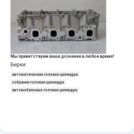
Камшафт двигателя
Ведущий шатун двигателя
Рукоятка коромысла двигателя
Клапаны двигателя автомобиля
Мы приветствуем ваше дознание в любое время!
Ремонты головки цилиндра
Бирки:
ШКИВ КРИВОШИНА
автоматические головки цилиндра
собрание головки цилиндра
набивка головки цилиндра
автомобильные головки цилиндра
Турбокомпрессор автомобиля
Насос управления рулем автомобиля
Части двигателя автомобиля