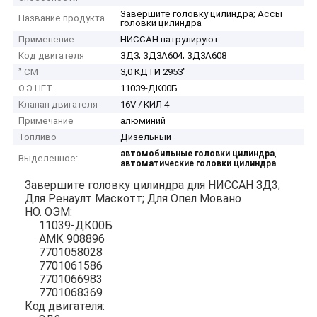
Завершите головку цилиндра; Ассы
Название продукта
головки цилиндра
Применение
НИССАН патрулируют
Код двигателя
ЗД3; ЗД3А604; ЗД3А608
³ СМ
3,0 КДТИ 2953"
О.Э НЕТ.
11039-ДК00Б
Клапан двигателя
16V / КИЛ 4
Примечание
алюминий
Топливо
Дизельный
,
автомобильные головки цилиндра
Выделенное:
автоматические головки цилиндра
Завершите головку цилиндра для НИССАН ЗД3;
Для Ренаулт Маскотт; Для Опел Мовано
НО. ОЭМ:
11039-ДК00Б
АМК 908896
7701058028
7701061586
7701066983
7701068369
Код двигателя: