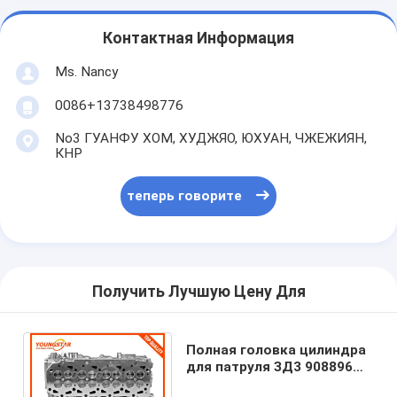
Кран клапана двигателя
Контактная Информация
Ms. Nancy
0086+13738498776
No3 ГУАНФУ ХОМ, ХУДЖЯО, ЮХУАН, ЧЖЕЖИЯН,
КНР
теперь говорите
Получить Лучшую Цену Для
Полная головка цилиндра
для патруля ЗД3 908896
Ниссан; 11039-ДК00Б ЗД3