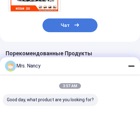
А 604 ЗД3А604
Чат
Порекомендованные Продукты
Mrs. Nancy
3:57 AM
Good day, what product are you looking for?
Ниссан/головки
Полная сборка
CM L10 M11 П
цилиндра собрания
головки цилиндра
головка цили
частей КД32
для двигателя
Reman 30888
Форклифтер
Toyota 2TR-VVT с
3895860 3417
автомобильные
16В и 60000 км
3084652
Лучшая цена
Лучшая цена
Лучшая ц
утюжат материал
гарантии