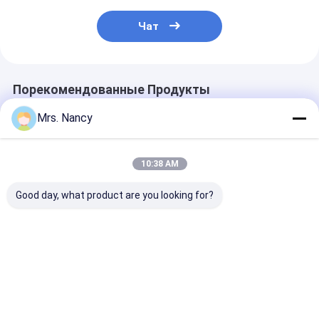
Кран клапана двигателя
Чат
Порекомендованные Продукты
Mrs. Nancy
10:38 AM
Good day, what product are you looking for?
11110-61A00-000
Алюминиевая
Глава цилинд
Алюминиевая
головка цилиндра
алюминиевог
головка цилиндра
двигателя для BENZ
сплава для Fo
для двигателя
OM607 с гарантией
Transit 2.4L T
Suzuki G16A-8V с
60000 KMS
гарантией 60
Лучшая цена
Лучшая цена
Лучшая ц
гарантией 60000
KMS
KMS