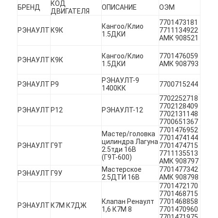
КОД
БРЕНД
ОПИСАНИЕ
ОЭМ
ДВИГАТЕЛЯ
7701473181
Кангоо/Клио
РЭНАУЛТ
К9К
7711134922
1.5ДКИ
АМК 908521
Кангоо/Клио
7701476059
РЭНАУЛТ
К9К
1.5ДКИ
АМК 908793
РЭНАУЛТ-9
РЭНАУЛТ
Р9
7700715244
1400КК
7702252718
7702128409
РЭНАУЛТ
Р12
РЭНАУЛТ-12
7702131148
7700651367
7701476952
Мастер/головка
7701474144
цилиндра Лагуна
РЭНАУЛТ
Г9Т
7701474715
2.5тди 16В
7711135513
(Г9Т-600)
АМК 908797
Домой
Мастерское
7701477342
РЭНАУЛТ
Г9У
2.5ДТИ 16В
АМК 908798
Продукты
7701472170
7701468715
Клапан Ренаулт
7701468858
РЭНАУЛТ
К7М К7ДЖ
Видеозаписи
1,6 К7М 8
7701470960
7701471975