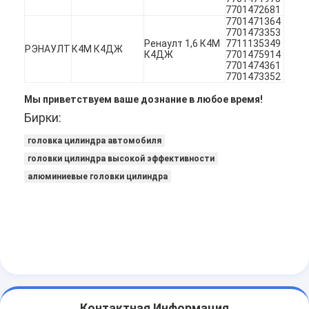
7701472681
О нас
7701471364
7701473353
Экскурсия по заводу
Ренаулт 1,6 К4М
7711135349
РЭНАУЛТ
К4М К4ДЖ
К4ДЖ
7701475914
7701474361
Контроль качества
7701473352
Мы приветствуем ваше дознание в любое время!
Свяжитесь с нами
Бирки:
теперь говорите
головка цилиндра автомобиля
головки цилиндра высокой эффективности
алюминиевые головки цилиндра
цилиндровый блок двигателя
ЗАВЕРШИТЕ ГОЛОВКУ ЦИЛИНДРА
Головка цилиндра двигателя
коленчатый вал двигателя
Контактная Информация