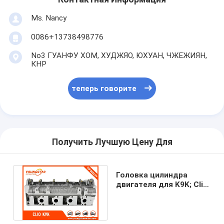
Камшафт двигателя
Ms. Nancy
Ведущий шатун двигателя
0086+13738498776
Рукоятка коромысла двигателя
No3 ГУАНФУ ХОМ, ХУДЖЯО, ЮХУАН, ЧЖЕЖИЯН,
КНР
Клапаны двигателя автомобиля
теперь говорите
Ремонты головки цилиндра
ШКИВ КРИВОШИНА
набивка головки цилиндра
Получить Лучшую Цену Для
Турбокомпрессор автомобиля
Головка цилиндра
Насос управления рулем автомобиля
двигателя для K9K; Clio
K9K 1.5DCI 7701473181
908521
Части двигателя автомобиля