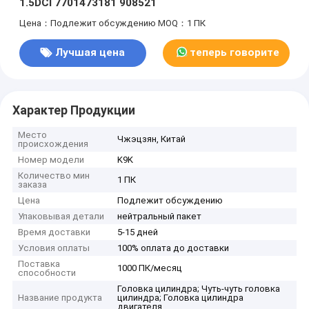
1.5DCI 7701473181 908521
Цена：Подлежит обсуждению
MOQ：1 ПК
Лучшая цена
теперь говорите
Характер Продукции
Место
Чжэцзян, Китай
происхождения
Номер модели
K9K
Количество мин
1 ПК
заказа
Цена
Подлежит обсуждению
Упаковывая детали
нейтральный пакет
Время доставки
5-15 дней
Условия оплаты
100% оплата до доставки
Поставка
1000 ПК/месяц
способности
Головка цилиндра; Чуть-чуть головка
Название продукта
цилиндра; Головка цилиндра
двигателя