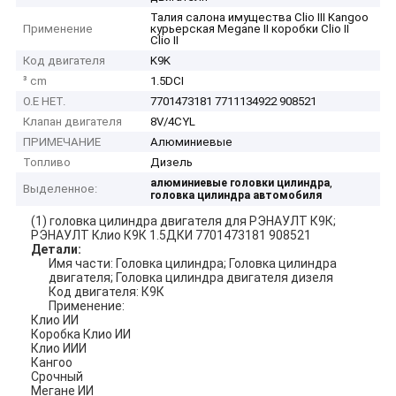
Талия салона имущества Clio III Kangoo
Применение
курьерская Megane II коробки Clio II
Clio II
Код двигателя
K9K
³ cm
1.5DCI
O.E НЕТ.
7701473181 7711134922 908521
Клапан двигателя
8V/4CYL
ПРИМЕЧАНИЕ
Алюминиевые
Топливо
Дизель
,
алюминиевые головки цилиндра
Выделенное:
головка цилиндра автомобиля
(1) головка цилиндра двигателя для РЭНАУЛТ К9К;
РЭНАУЛТ Клио К9К 1.5ДКИ 7701473181 908521
Детали:
Имя части: Головка цилиндра; Головка цилиндра
двигателя; Головка цилиндра двигателя дизеля
Код двигателя: К9К
Применение:
Клио ИИ
Коробка Клио ИИ
Клио ИИИ
Кангоо
Срочный
Мегане ИИ