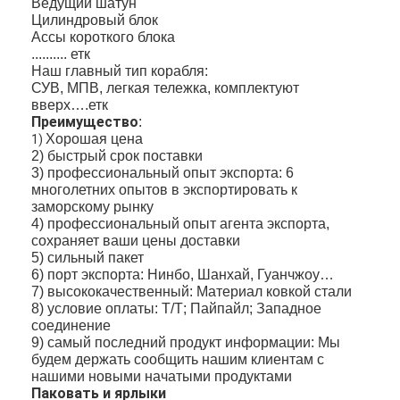
Ведущий шатун
Цилиндровый блок
Ассы короткого блока
.......... етк
Наш главный тип корабля:
СУВ, МПВ, легкая тележка, комплектуют
вверх….етк
Преимущество
:
Хорошая цена
1)
2) быстрый срок поставки
3) профессиональный опыт экспорта: 6
многолетних опытов в экспортировать к
заморскому рынку
4) профессиональный опыт агента экспорта,
сохраняет ваши цены доставки
5) сильный пакет
6) порт экспорта: Нинбо, Шанхай, Гуанчжоу…
7) высококачественный: Материал ковкой стали
Домой
8) условие оплаты: Т/Т; Пайпайл; Западное
соединение
Продукты
9) самый последний продукт информации: Мы
будем держать сообщить нашим клиентам с
нашими новыми начатыми продуктами
Видеозаписи
Паковать и ярлыки