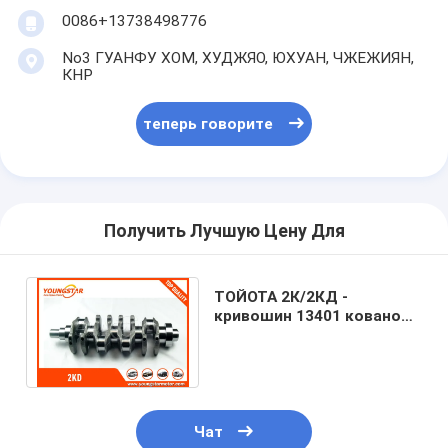
0086+13738498776
No3 ГУАНФУ ХОМ, ХУДЖЯО, ЮХУАН, ЧЖЕЖИЯН,
КНР
теперь говорите
Получить Лучшую Цену Для
ТОЙОТА 2К/2КД -
кривошин 13401 кованой
стали двигателя ФТВ до
30020 13401-30060
Чат