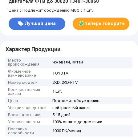
двигателя ФТВ до 30020 13401-30060
Цена：Подлежит обсуждению
MOQ：1 шт.
Лучшая цена
теперь говорите
Характер Продукции
Место
Чжэцзян, Китай
происхождения
Фирменное
TOYOTA
наименование
Номер модели
2KD; 2KD-FTV
Количество мин
1 шт.
заказа
Цена
Подлежит обсуждению
Упаковывая детали
нейтральный пакет
Время доставки
5-15 дней
Условия оплаты
100% оплата до доставки
Поставка
1000 ПК/месяц
способности