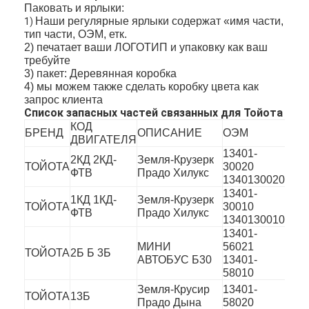
Паковать и ярлыки:
О нас
Наши регулярные ярлыки содержат «имя части,
1)
тип части, ОЭМ, етк.
Экскурсия по заводу
2) печатает ваши ЛОГОТИП и упаковку как ваш
требуйте
3) пакет: Деревянная коробка
Контроль качества
4) мы можем также сделать коробку цвета как
запрос клиента
Свяжитесь с нами
Список запасных частей связанных для Тойота
КОД
БРЕНД
ОПИСАНИЕ
ОЭМ
теперь говорите
ДВИГАТЕЛЯ
13401-
2КД 2КД-
Земля-Крузерк
ТОЙОТА
30020
ФТВ
Прадо Хилукс
1340130020
13401-
цилиндровый блок двигателя
1КД 1КД-
Земля-Крузерк
ТОЙОТА
30010
ФТВ
Прадо Хилукс
1340130010
ЗАВЕРШИТЕ ГОЛОВКУ ЦИЛИНДРА
13401-
МИНИ
56021
ТОЙОТА
2Б Б 3Б
Головка цилиндра двигателя
АВТОБУС Б30
13401-
58010
коленчатый вал двигателя
Земля-Крусир
13401-
ТОЙОТА
13Б
Прадо Дына
58020