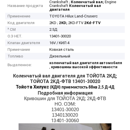
Crankshaft ;
Коленчатый вал;
Engine
Название продукта
Crankshaft
Коленчатый вал
двигателя
Применение
TOYOTA Hilux Land-Cruserc
Код двигателя
2KD ;
2KD;
2KD-FTV
2Kd-FTV
³ СМ
2.5Д
О.Э НЕТ.
13401-30020
Клапан двигателя
16V / КИЛ 4
Примечание
Ковкая сталь
Топливо
Дизельный
коленчатый вал двигателя автомобиля
Выделенное:
,
кривошины высокой эффективности
Коленчатый вал двигателя для ТОЙОТА 2КД;
ТОЙОТА 2КД-ФТВ 13401-30020
Тойота Хилукс
(КДН) приемистость 88кв 2,5 Д-4Д
Подробная информация
Кривошин для ТОЙОТА 2КД; 2КД-ФТВ
НО. ОЭМ:
13401-30020
1340130020
13401-30060