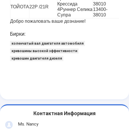
Кран клапана двигателя
Крессида
38010
ТОЙОТА
22Р /21R
4Руннер Селика
13400-
Супра
38010
Добро пожаловать ваше дознание!
Бирки:
коленчатый вал двигателя автомобиля
кривошины высокой эффективности
кривошин двигателя дизеля
Контактная Информация
Ms. Nancy