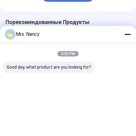
Порекомендованные Продукты
Mrs. Nancy
2:32 PM
Good day, what product are you looking for?
MITSUBISHI 6D34
Вковка &
Кривошин С4С
ME300086
коленчатый вал
грузоподъем
ковальная
двигателя отливки
32А2000010 3
стальная
для кривошина
00010 Мицуб
дизельная
Мицубиси 6D31
С4С
Лучшая цена
Лучшая цена
Лучшая ц
коленчатая вала
6D31T ME082505
для экскаватора
HD820
Главная
Карта
контактные
Desktop
страница
сайта
данные
Site
Карта сайта
Privacy Policy