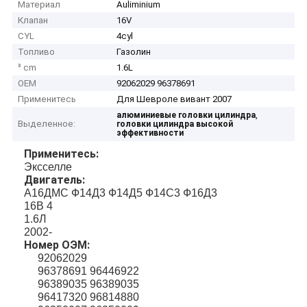
Материал
Auliminium
Клапан
16V
CYL
4cyl
Топливо
Газолин
³ cm
1.6L
OEM
92062029 96378691
Применитесь
Для Шевроле вивант 2007
,
алюминиевые головки цилиндра
Выделенное:
головки цилиндра высокой
эффективности
Применитесь:
Эксселле
Двигатель:
А16ДМС Ф14Д3 Ф14Д5 Ф14С3 Ф16Д3
16В 4
1.6Л
2002-
Номер ОЭМ:
92062029
96378691 96446922
96389035 96389035
96417320 96814880