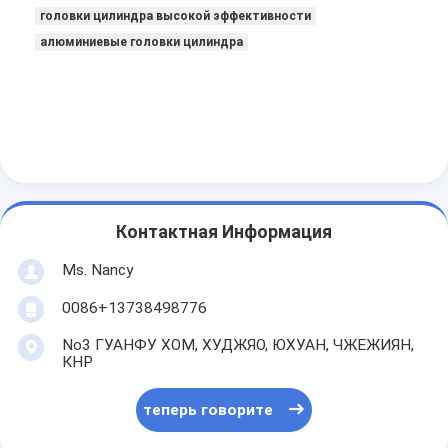
головки цилиндра высокой эффективности
О нас
алюминиевые головки цилиндра
Экскурсия по заводу
Контроль качества
Свяжитесь с нами
теперь говорите
Контактная Информация
Ms. Nancy
цилиндровый блок двигателя
0086+13738498776
ЗАВЕРШИТЕ ГОЛОВКУ ЦИЛИНДРА
No3 ГУАНФУ ХОМ, ХУДЖЯО, ЮХУАН, ЧЖЕЖИЯН,
КНР
Головка цилиндра двигателя
теперь говорите
коленчатый вал двигателя