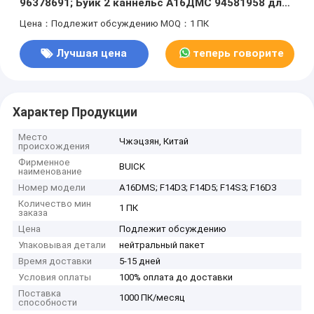
96378691; Буйк 2 каннельс А16ДМС 94581958 для
для Шевроле вивант 2007
Цена：Подлежит обсуждению
MOQ：1 ПК
Лучшая цена
теперь говорите
Характер Продукции
Место
Чжэцзян, Китай
происхождения
Фирменное
BUICK
наименование
Номер модели
A16DMS; F14D3; F14D5; F14S3; F16D3
Количество мин
1 ПК
заказа
Цена
Подлежит обсуждению
Упаковывая детали
нейтральный пакет
Время доставки
5-15 дней
Условия оплаты
100% оплата до доставки
Поставка
1000 ПК/месяц
способности