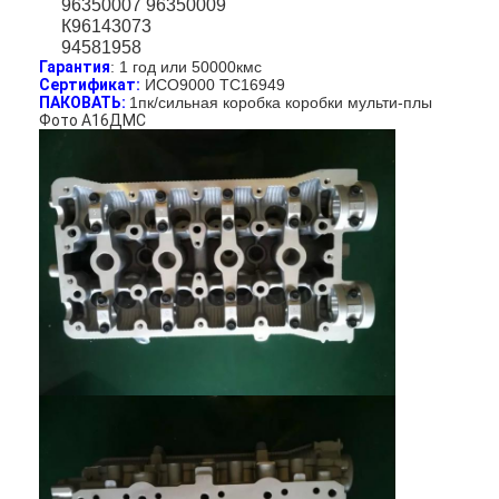
96350007 96350009
К96143073
94581958
Гарантия
: 1 год или 50000кмс
Сертификат:
ИСО9000 ТС16949
ПАКОВАТЬ:
1пк/сильная коробка коробки мульти-плы
Фото А16ДМС